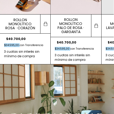
ROLLON
ROLLON
MONOLÍTICO
M
MONOLÍTICO
PALO DE ROSA ·
LAVA
ROSA · CORAZÓN
GARGANTA
$40.700,00
$40.700,00
$40
$34.595,00
con
Transferencia
$34.595,00
con
Transferencia
$34.5