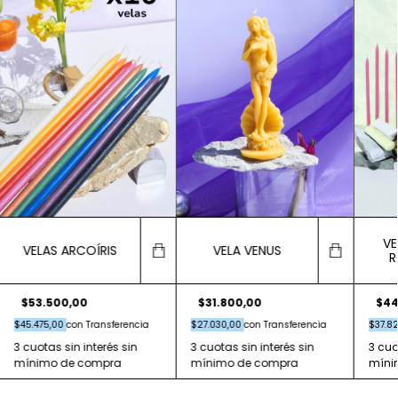
VE
VELAS ARCOÍRIS
VELA VENUS
R
$53.500,00
$44
$31.800,00
$45.475,00
con
Transferencia
$37.8
$27.030,00
con
Transferencia