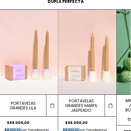
DUPLA PERFECTA
AR
PORTAVELAS
PORTAVELAS
GRANDES MARFIL
GRANDES LILA
BO
JASPEADO
E
$49.000,00
$49.000,00
$41.650,00
con
Transferencia
$41.650,00
con
Transferencia