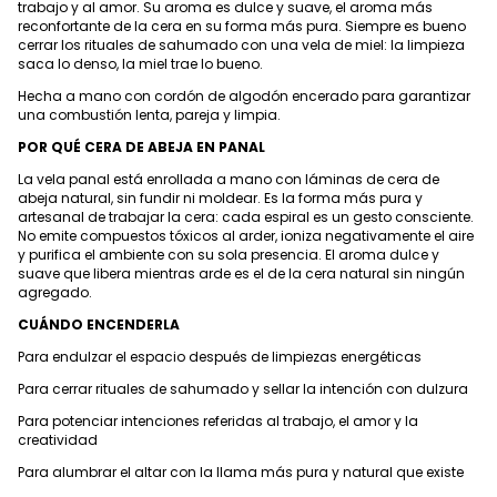
trabajo y al amor. Su aroma es dulce y suave, el aroma más
reconfortante de la cera en su forma más pura. Siempre es bueno
cerrar los rituales de sahumado con una vela de miel: la limpieza
saca lo denso, la miel trae lo bueno.
Hecha a mano con cordón de algodón encerado para garantizar
una combustión lenta, pareja y limpia.
POR QUÉ CERA DE ABEJA EN PANAL
La vela panal está enrollada a mano con láminas de cera de
abeja natural, sin fundir ni moldear. Es la forma más pura y
artesanal de trabajar la cera: cada espiral es un gesto consciente.
No emite compuestos tóxicos al arder, ioniza negativamente el aire
y purifica el ambiente con su sola presencia. El aroma dulce y
suave que libera mientras arde es el de la cera natural sin ningún
agregado.
CUÁNDO ENCENDERLA
Para endulzar el espacio después de limpiezas energéticas
Para cerrar rituales de sahumado y sellar la intención con dulzura
Para potenciar intenciones referidas al trabajo, el amor y la
creatividad
Para alumbrar el altar con la llama más pura y natural que existe