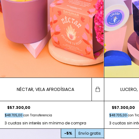
NÉCTAR, VELA AFRODÍSIACA
LUCERO,
$57.300,00
$57.300,00
$48.705,00
con
Transferencia
$48.705,00
con
Tr
-
5
%
Envío gratis