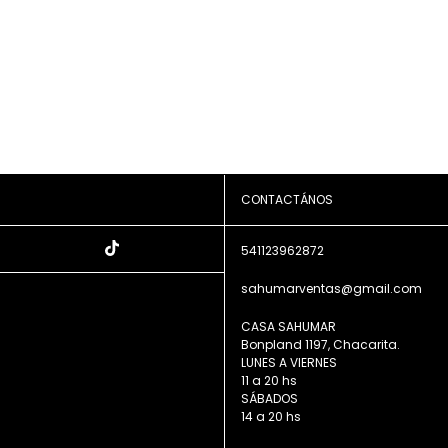
CONTACTÁNOS
541123962872
sahumarventas@gmail.com
CASA SAHUMAR
Bonpland 1197, Chacarita.
LUNES A VIERNES
11 a 20 hs
SÁBADOS
14 a 20 hs