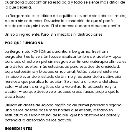
cuando la autoconfianza está baja y todo se siente más difícil de
lo que debería.
La Bergamota es el cítrico del equilibrio: levanta sin sobreestimular,
aclara sin endurecer. Devuelve la sensación de que sí podés,
desde adentro, sin forzar. El sí aparece cuando el cuerpo confía.
Un solo ingrediente. Puro. Sin mezclas ni distracciones.
POR QUÉ FUNCIONA
La Bergamota FCF (Citrus aurantium bergamia, free from
bergapten) es la versión fotosensibilizante libre del aceite — apta
para uso directo en piel sin riesgo solar. En aromaterapia clínica es
uno de los aceites más estudiados para estados de ansiedad,
baja autoestima y bloqueo emocional. Actúa sobre el sistema
límbico elevando el estado de ánimo y reduciendo la activación
nerviosa que paraliza la acción. Se vincula al chakra del plexo
solar — el centro energético de la voluntad, la autoestima y la
acción — porque devuelve el acceso a esa fuerza propia que la
duda tapa.
Diluido en aceite de Jojoba orgánico de primer prensado riojano —
uno de los aceites base más nobles que existen, idéntico en
estructura al sebo natural de la piel, que no obstruye los poros y
potencia la absorción de los activos.
INGREDIENTES