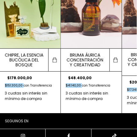
BR
CHIPRE, LA ESENCIA
BRUMA ÁURICA
CON
BUCÓLICA DEL
CONCENTRACIÓN
Y CR
BOSQUE
Y CREATIVIDAD
$178.000,00
$48.400,00
$20
$151.300,00
con
Transferencia
$41.140,00
con
Transferencia
$17.34
SEGUINOS EN