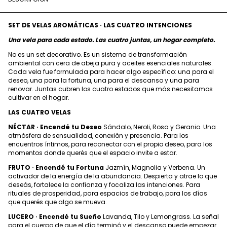
SET DE VELAS AROMÁTICAS · LAS CUATRO INTENCIONES
Una vela para cada estado. Las cuatro juntas, un hogar completo.
No es un set decorativo. Es un sistema de transformación
ambiental con cera de abeja pura y aceites esenciales naturales.
Cada vela fue formulada para hacer algo específico: una para el
deseo, una para la fortuna, una para el descanso y una para
renovar. Juntas cubren los cuatro estados que más necesitamos
cultivar en el hogar.
LAS CUATRO VELAS
NÉCTAR · Encendé tu Deseo
Sándalo, Neroli, Rosa y Geranio. Una
atmósfera de sensualidad, conexión y presencia. Para los
encuentros íntimos, para reconectar con el propio deseo, para los
momentos donde querés que el espacio invite a estar.
FRUTO · Encendé tu Fortuna
Jazmín, Magnolia y Verbena. Un
activador de la energía de la abundancia. Despierta y atrae lo que
deseás, fortalece la confianza y focaliza las intenciones. Para
rituales de prosperidad, para espacios de trabajo, para los días
que querés que algo se mueva.
LUCERO · Encendé tu Sueño
Lavanda, Tilo y Lemongrass. La señal
para el cuerpo de que el día terminó y el descanso puede empezar.