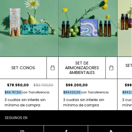
SET DE
SE
SET CONOS
ARMONIZADORES
AMBIENTALES
$78.550,00
$82.700,00
$99.200,00
$99
$66.767,50
con
Transferencia
$84.320,00
con
Transferencia
$84.3
SEGUINOS EN