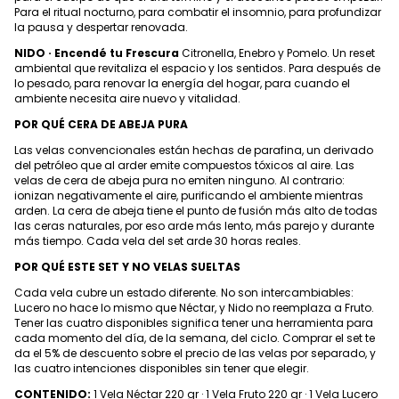
Para el ritual nocturno, para combatir el insomnio, para profundizar
la pausa y despertar renovada.
NIDO · Encendé tu Frescura
Citronella, Enebro y Pomelo. Un reset
ambiental que revitaliza el espacio y los sentidos. Para después de
lo pesado, para renovar la energía del hogar, para cuando el
ambiente necesita aire nuevo y vitalidad.
POR QUÉ CERA DE ABEJA PURA
Las velas convencionales están hechas de parafina, un derivado
del petróleo que al arder emite compuestos tóxicos al aire. Las
velas de cera de abeja pura no emiten ninguno. Al contrario:
ionizan negativamente el aire, purificando el ambiente mientras
arden. La cera de abeja tiene el punto de fusión más alto de todas
las ceras naturales, por eso arde más lento, más parejo y durante
más tiempo. Cada vela del set arde 30 horas reales.
POR QUÉ ESTE SET Y NO VELAS SUELTAS
Cada vela cubre un estado diferente. No son intercambiables:
Lucero no hace lo mismo que Néctar, y Nido no reemplaza a Fruto.
Tener las cuatro disponibles significa tener una herramienta para
cada momento del día, de la semana, del ciclo. Comprar el set te
da el 5% de descuento sobre el precio de las velas por separado, y
las cuatro intenciones disponibles sin tener que elegir.
CONTENIDO:
1 Vela Néctar 220 gr · 1 Vela Fruto 220 gr · 1 Vela Lucero