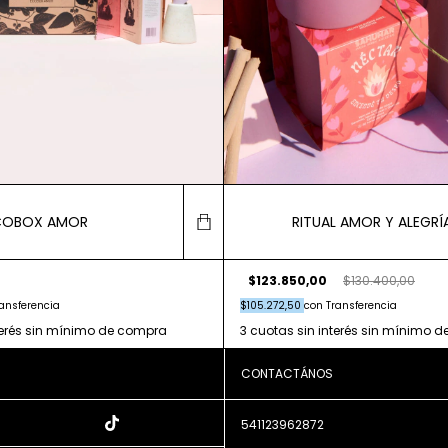
COBOX AMOR
RITUAL AMOR Y ALEGRÍ
$123.850,00
$130.400,00
ansferencia
$105.272,50
con
Transferencia
CONTACTÁNOS
541123962872