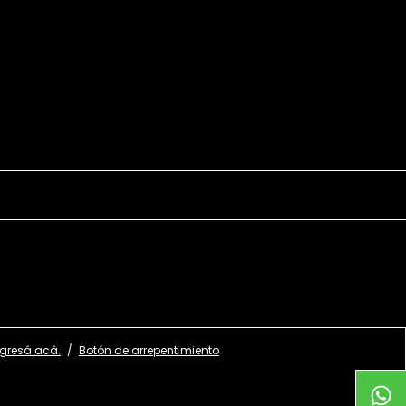
ngresá acá.
/
Botón de arrepentimiento