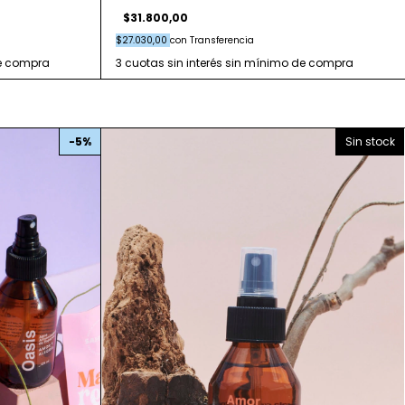
$31.800,00
$27.030,00
con
Transferencia
-
5
%
Sin stock