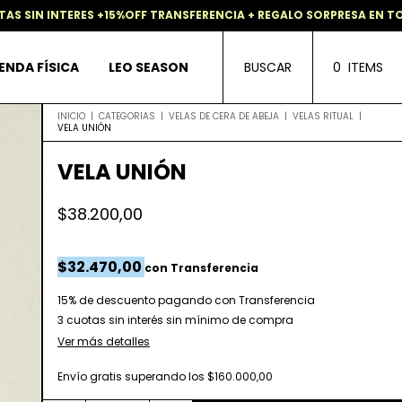
 INTERES +15%OFF TRANSFERENCIA + REGALO SORPRESA EN TODAS L
ENDA FÍSICA
LEO SEASON
BUSCAR
0
ITEMS
INICIO
|
CATEGORIAS
|
VELAS DE CERA DE ABEJA
|
VELAS RITUAL
|
VELA UNIÓN
VELA UNIÓN
$38.200,00
$32.470,00
con
Transferencia
15% de descuento
pagando con Transferencia
Ver más detalles
Envío gratis
superando los
$160.000,00