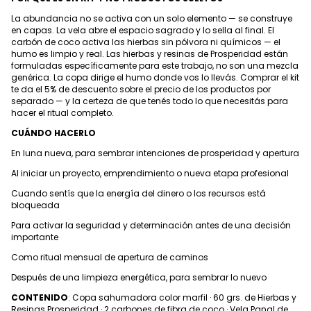
La abundancia no se activa con un solo elemento — se construye
en capas. La vela abre el espacio sagrado y lo sella al final. El
carbón de coco activa las hierbas sin pólvora ni químicos — el
humo es limpio y real. Las hierbas y resinas de Prosperidad están
formuladas específicamente para este trabajo, no son una mezcla
genérica. La copa dirige el humo donde vos lo llevás. Comprar el kit
te da el 5% de descuento sobre el precio de los productos por
separado — y la certeza de que tenés todo lo que necesitás para
hacer el ritual completo.
CUÁNDO HACERLO
En luna nueva, para sembrar intenciones de prosperidad y apertura
Al iniciar un proyecto, emprendimiento o nueva etapa profesional
Cuando sentís que la energía del dinero o los recursos está
bloqueada
Para activar la seguridad y determinación antes de una decisión
importante
Como ritual mensual de apertura de caminos
Después de una limpieza energética, para sembrar lo nuevo
CONTENIDO
: Copa sahumadora color marfil · 60 grs. de Hierbas y
Resinas Prosperidad · 2 carbones de fibra de coco · Vela Panal de