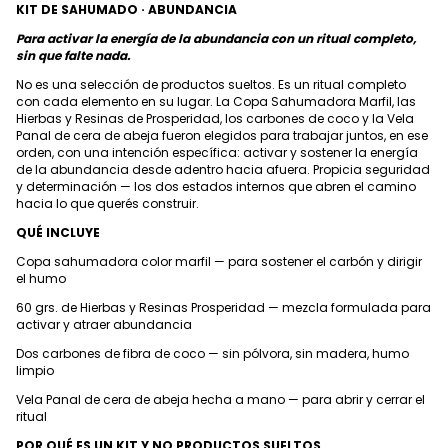
KIT DE SAHUMADO · ABUNDANCIA
Para activar la energía de la abundancia con un ritual completo,
sin que falte nada.
No es una selección de productos sueltos. Es un ritual completo
con cada elemento en su lugar. La Copa Sahumadora Marfil, las
Hierbas y Resinas de Prosperidad, los carbones de coco y la Vela
Panal de cera de abeja fueron elegidos para trabajar juntos, en ese
orden, con una intención específica: activar y sostener la energía
de la abundancia desde adentro hacia afuera. Propicia seguridad
y determinación — los dos estados internos que abren el camino
hacia lo que querés construir.
QUÉ INCLUYE
Copa sahumadora color marfil — para sostener el carbón y dirigir
el humo
60 grs. de Hierbas y Resinas Prosperidad — mezcla formulada para
activar y atraer abundancia
Dos carbones de fibra de coco — sin pólvora, sin madera, humo
limpio
Vela Panal de cera de abeja hecha a mano — para abrir y cerrar el
ritual
POR QUÉ ES UN KIT Y NO PRODUCTOS SUELTOS