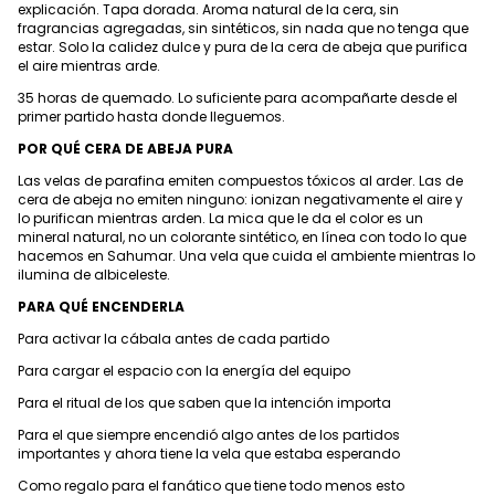
explicación. Tapa dorada. Aroma natural de la cera, sin
fragrancias agregadas, sin sintéticos, sin nada que no tenga que
estar. Solo la calidez dulce y pura de la cera de abeja que purifica
el aire mientras arde.
35 horas de quemado. Lo suficiente para acompañarte desde el
primer partido hasta donde lleguemos.
POR QUÉ CERA DE ABEJA PURA
Las velas de parafina emiten compuestos tóxicos al arder. Las de
cera de abeja no emiten ninguno: ionizan negativamente el aire y
lo purifican mientras arden. La mica que le da el color es un
mineral natural, no un colorante sintético, en línea con todo lo que
hacemos en Sahumar. Una vela que cuida el ambiente mientras lo
ilumina de albiceleste.
PARA QUÉ ENCENDERLA
Para activar la cábala antes de cada partido
Para cargar el espacio con la energía del equipo
Para el ritual de los que saben que la intención importa
Para el que siempre encendió algo antes de los partidos
importantes y ahora tiene la vela que estaba esperando
Como regalo para el fanático que tiene todo menos esto