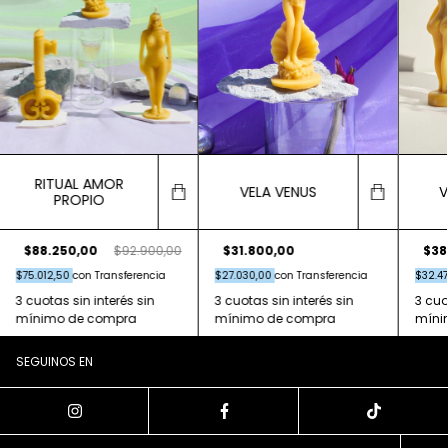
RITUAL AMOR
VELA VENUS
V
PROPIO
$88.250,00
$92.900,00
$31.800,00
$38
$75.012,50
con
Transferencia
$27.030,00
con
Transferencia
$32.4
SEGUINOS EN