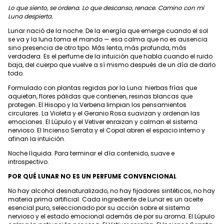
Lo que siento, se ordena. Lo que descanso, renace. Camino con mi
Luna despierta.
Lunar nació de la noche. De la energía que emerge cuando el sol
se va y la luna toma el mando — esa calma que no es ausencia
sino presencia de otro tipo. Más lenta, más profunda, más
verdadera. Es el perfume de la intuición que habla cuando el ruido
baja, del cuerpo que vuelve a sí mismo después de un día de darlo
todo.
Formulado con plantas regidas por la Luna: hierbas frías que
aquietan, flores pálidas que contienen, resinas blancas que
protegen. El Hisopo y la Verbena limpian los pensamientos
circulares. La Violeta y el Geranio Rosa suavizan y ordenan las
emociones. El Lúpulo y el Vetiver enraizan y calman el sistema
nervioso. El Incienso Serrata y el Copal abren el espacio interno y
afinan la intuición.
Noche líquida. Para terminar el día contenido, suave e
introspectivo.
POR QUÉ LUNAR NO ES UN PERFUME CONVENCIONAL
No hay alcohol desnaturalizado, no hay fijadores sintéticos, no hay
materia prima artificial. Cada ingrediente de Lunar es un aceite
esencial puro, seleccionado por su acción sobre el sistema
nervioso y el estado emocional además de por su aroma. El Lúpulo