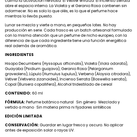
calma la activación nerviosa. El Vetiver enraíza. El Incienso Serrata
abre el espacio interno. La Violeta y el Geranio Rosa contienen sin
adormecer. No es solo lo que olés, es lo que el perfume hace
mientras lo llevás puesto.
Lunar se mezcla y vierte a mano, en pequeños lotes. No hay
producción en serie. Cada frasco es un batch artesanal formulado
con la misma atención que un perfume de nicho europeo, con la
diferencia de que cada ingrediente tiene una función energética
real además de aromática.
INGREDIENTES
Hisopo Decumbens (Hyssopus officinalis), Violeta (Viola odorata),
Guayaba (Psidium guajava), Geranio Rosa (Pelargonium
graveolens), Lúpulo (Humulus lupulus), Verbena (Aloysia citrodora),
Vetiver (Vetiveria zizanoides), Incienso Serrata (Boswellia serrata),
Copal (Bursera copallifera), Alcohol tridestilado de cereal
CONTENIDO:
60 ml
FÓRMULA:
Perfume botánico natural · Sin género · Mezclado y
vertido a mano · Sin materia prima ni fijadores sintéticos
EDICIÓN LIMITADA
CONSERVACIÓN:
Guardar en lugar fresco y oscuro. No aplicar
antes de exposición solar o rayos UV.