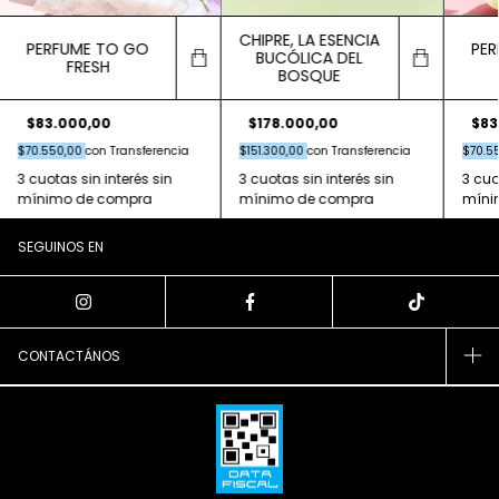
CHIPRE, LA ESENCIA
PERFUME TO GO
PER
BUCÓLICA DEL
FRESH
BOSQUE
$178.000,00
$83.000,00
$83
$151.300,00
con
Transferencia
$70.550,00
con
Transferencia
$70.5
SEGUINOS EN
CONTACTÁNOS