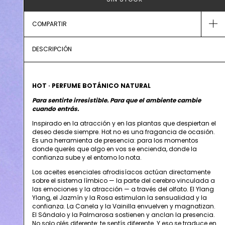
COMPARTIR
DESCRIPCIÓN
HOT · PERFUME BOTÁNICO NATURAL
Para sentirte irresistible. Para que el ambiente cambie
cuando entrás.
Inspirado en la atracción y en las plantas que despiertan el
deseo desde siempre. Hot no es una fragancia de ocasión.
Es una herramienta de presencia: para los momentos
donde querés que algo en vos se encienda, donde la
confianza sube y el entorno lo nota.
Los aceites esenciales afrodisíacos actúan directamente
sobre el sistema límbico — la parte del cerebro vinculada a
las emociones y la atracción — a través del olfato. El Ylang
Ylang, el Jazmín y la Rosa estimulan la sensualidad y la
confianza. La Canela y la Vainilla envuelven y magnatizan.
El Sándalo y la Palmarosa sostienen y anclan la presencia.
No solo olés diferente: te sentís diferente. Y eso se traduce en