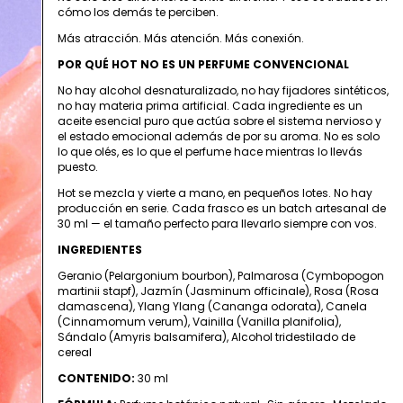
cómo los demás te perciben.
Más atracción. Más atención. Más conexión.
POR QUÉ HOT NO ES UN PERFUME CONVENCIONAL
No hay alcohol desnaturalizado, no hay fijadores sintéticos,
no hay materia prima artificial. Cada ingrediente es un
aceite esencial puro que actúa sobre el sistema nervioso y
el estado emocional además de por su aroma. No es solo
lo que olés, es lo que el perfume hace mientras lo llevás
puesto.
Hot se mezcla y vierte a mano, en pequeños lotes. No hay
producción en serie. Cada frasco es un batch artesanal de
30 ml — el tamaño perfecto para llevarlo siempre con vos.
INGREDIENTES
Geranio (Pelargonium bourbon), Palmarosa (Cymbopogon
martinii stapf), Jazmín (Jasminum officinale), Rosa (Rosa
damascena), Ylang Ylang (Cananga odorata), Canela
(Cinnamomum verum), Vainilla (Vanilla planifolia),
Sándalo (Amyris balsamifera), Alcohol tridestilado de
cereal
CONTENIDO:
30 ml