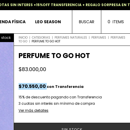
%OFF TRANSFERENCIA + REGALO SORPRESA EN TODAS LAS COMPRAS
ENDA FÍSICA
LEO SEASON
BUSCAR
0
ITEMS
n stock
INICIO
|
CATEGORIAS
|
PERFUMES NATURALES
|
PERFUMES
|
PERFUMES
TO GO
|
PERFUME TO GO HOT
PERFUME TO GO HOT
$83.000,00
$70.550,00
con
Transferencia
15% de descuento
pagando con Transferencia
Ver más detalles