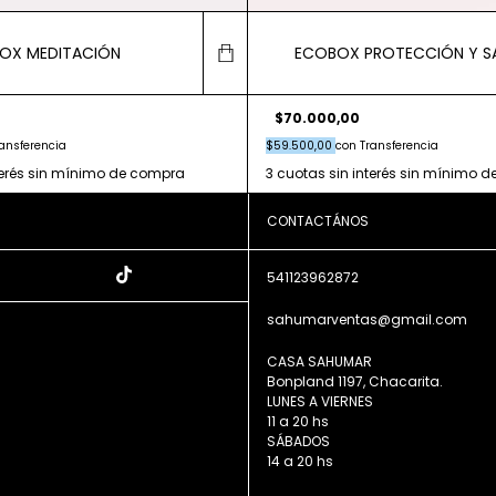
OX MEDITACIÓN
ECOBOX PROTECCIÓN Y S
$70.000,00
ansferencia
$59.500,00
con
Transferencia
CONTACTÁNOS
541123962872
sahumarventas@gmail.com
CASA SAHUMAR
Bonpland 1197, Chacarita.
LUNES A VIERNES
11 a 20 hs
SÁBADOS
14 a 20 hs