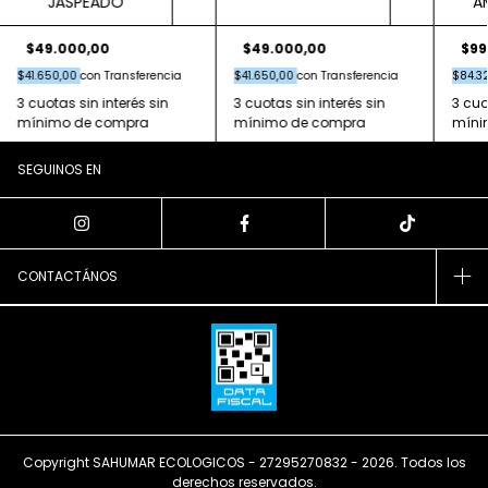
JASPEADO
A
$49.000,00
$49.000,00
$99
$41.650,00
con
Transferencia
$41.650,00
con
Transferencia
$84.3
SEGUINOS EN
CONTACTÁNOS
Copyright SAHUMAR ECOLOGICOS - 27295270832 - 2026. Todos los
derechos reservados.