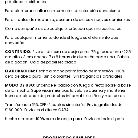
prácticas espirituales
Para alumbrar el altar en momentos de intención consciente
Para rituales de mudanza, apertura de ciclos y nuevos comienzos
Como compañeras de cualquier práctica que merece luz real
Para cualquier momento donde el fuego es el elemento que
convocás
CONTENIDO:
2 velas de cera de abeja pura · 75 gr cada una · 22,5
cm alto x 3 cm ancho · 7 a 8 horas de duración cada una · Pabilo
de algodón · Caja de papel reciclado
ELABORACIÓN:
Hecho a mano por método de inmersión · 100%
cera de abeja pura · Sin colorantes · Sin fragancias artificiales
MODO DE USO:
Encendé el pabilo con fuego directo sobre la base
de la mecha. Supervisar mientras la vela se quema y mantener
fuera del alcance de productos inflamables, niños y mascotas.
Transferencia 15% OFF · 2 cuotas sin interés · Envío gratis desde
$160.000 · Envío en el día en CABA
Hecho a mano · 100% cera de abeja pura · Envíos a todo el país
PRODUCTOS SIMILARES