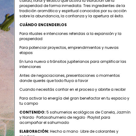
cálido, floral y exótico que activa la vibración de la
prosperidad de forma inmediata. Tres ingredientes de la
tradición aromática y espiritual conocidos por su acción
sobre la abundancia, la confianza y la apertura al éxito.
CUÁNDO ENCENDERLOS
Para rituales e intenciones referidas a la expansión y la
prosperidad
Para potenciar proyectos, emprendimientos y nuevas
etapas
En luna nueva o tránsitos jupiterianos para amplificar las
intenciones
Antes de negociaciones, presentaciones o momentos
donde querés que todo fluya a favor
Cuando necesitás confiar en el proceso y abrirte a recibir
Para activar la energía del gran benefactor en tu espacio y
tu campo
CONTENIDO:
5 sahumerios ecológicos de Canela, Jazmín
y Nardo · Portasahumerio de regalo · Playlist para
acompañar el sahumado
ELABORACIÓN:
Hecho a mano · Libre de colorantes y