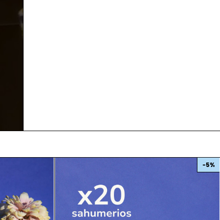
-
5
%