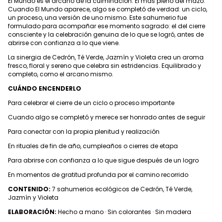
El Mundo es el arcano de la culminación. El más pleno del mazo.
Cuando El Mundo aparece, algo se completó de verdad: un ciclo,
un proceso, una versión de uno mismo. Este sahumerio fue
formulado para acompañar ese momento sagrado: el del cierre
consciente y la celebración genuina de lo que se logró, antes de
abrirse con confianza a lo que viene.
La sinergia de Cedrón, Té Verde, Jazmín y Violeta crea un aroma
fresco, floral y sereno que celebra sin estridencias. Equilibrado y
completo, como el arcano mismo.
CUÁNDO ENCENDERLO
Para celebrar el cierre de un ciclo o proceso importante
Cuando algo se completó y merece ser honrado antes de seguir
Para conectar con la propia plenitud y realización
En rituales de fin de año, cumpleaños o cierres de etapa
Para abrirse con confianza a lo que sigue después de un logro
En momentos de gratitud profunda por el camino recorrido
CONTENIDO:
7 sahumerios ecológicos de Cedrón, Té Verde,
Jazmín y Violeta
ELABORACIÓN:
Hecho a mano · Sin colorantes · Sin madera