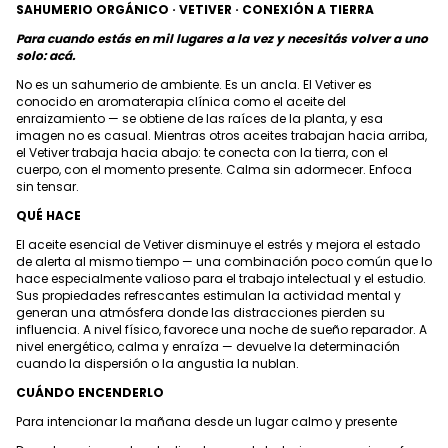
SAHUMERIO ORGÁNICO · VETIVER · CONEXIÓN A TIERRA
Para cuando estás en mil lugares a la vez y necesitás volver a uno
solo: acá.
No es un sahumerio de ambiente. Es un ancla. El Vetiver es
conocido en aromaterapia clínica como el aceite del
enraizamiento — se obtiene de las raíces de la planta, y esa
imagen no es casual. Mientras otros aceites trabajan hacia arriba,
el Vetiver trabaja hacia abajo: te conecta con la tierra, con el
cuerpo, con el momento presente. Calma sin adormecer. Enfoca
sin tensar.
QUÉ HACE
El aceite esencial de Vetiver disminuye el estrés y mejora el estado
de alerta al mismo tiempo — una combinación poco común que lo
hace especialmente valioso para el trabajo intelectual y el estudio.
Sus propiedades refrescantes estimulan la actividad mental y
generan una atmósfera donde las distracciones pierden su
influencia. A nivel físico, favorece una noche de sueño reparador. A
nivel energético, calma y enraíza — devuelve la determinación
cuando la dispersión o la angustia la nublan.
CUÁNDO ENCENDERLO
Para intencionar la mañana desde un lugar calmo y presente