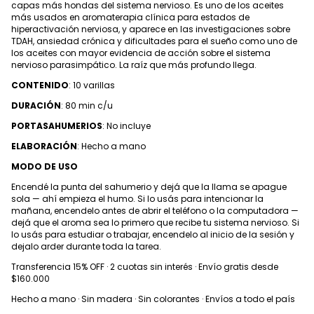
capas más hondas del sistema nervioso. Es uno de los aceites
más usados en aromaterapia clínica para estados de
hiperactivación nerviosa, y aparece en las investigaciones sobre
TDAH, ansiedad crónica y dificultades para el sueño como uno de
los aceites con mayor evidencia de acción sobre el sistema
nervioso parasimpático. La raíz que más profundo llega.
CONTENIDO
: 10 varillas
DURACIÓN
: 80 min c/u
PORTASAHUMERIOS
: No incluye
ELABORACIÓN
: Hecho a mano
MODO DE USO
Encendé la punta del sahumerio y dejá que la llama se apague
sola — ahí empieza el humo. Si lo usás para intencionar la
mañana, encendelo antes de abrir el teléfono o la computadora —
dejá que el aroma sea lo primero que recibe tu sistema nervioso. Si
lo usás para estudiar o trabajar, encendelo al inicio de la sesión y
dejalo arder durante toda la tarea.
Transferencia 15% OFF · 2 cuotas sin interés · Envío gratis desde
$160.000
Hecho a mano · Sin madera · Sin colorantes · Envíos a todo el país