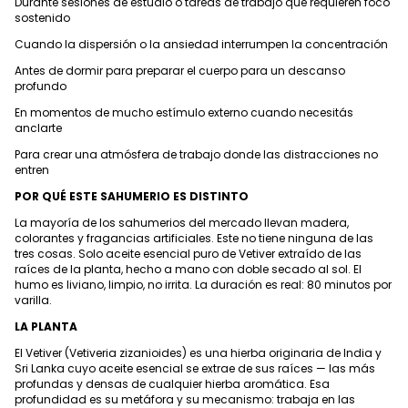
Durante sesiones de estudio o tareas de trabajo que requieren foco
sostenido
Cuando la dispersión o la ansiedad interrumpen la concentración
Antes de dormir para preparar el cuerpo para un descanso
profundo
En momentos de mucho estímulo externo cuando necesitás
anclarte
Para crear una atmósfera de trabajo donde las distracciones no
entren
POR QUÉ ESTE SAHUMERIO ES DISTINTO
La mayoría de los sahumerios del mercado llevan madera,
colorantes y fragancias artificiales. Este no tiene ninguna de las
tres cosas. Solo aceite esencial puro de Vetiver extraído de las
raíces de la planta, hecho a mano con doble secado al sol. El
humo es liviano, limpio, no irrita. La duración es real: 80 minutos por
varilla.
LA PLANTA
El Vetiver (Vetiveria zizanioides) es una hierba originaria de India y
Sri Lanka cuyo aceite esencial se extrae de sus raíces — las más
profundas y densas de cualquier hierba aromática. Esa
profundidad es su metáfora y su mecanismo: trabaja en las