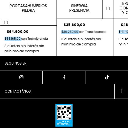
BR
SINERGIA
PORTASAHUMERIOS
CON
PRESENCIA
PIEDRA
Y 
$35.600,00
$48
$64.900,00
$30.260,00
con
Transferencia
$41.14
$55.165,00
con
Transferencia
SEGUINOS EN
CONTACTÁNOS