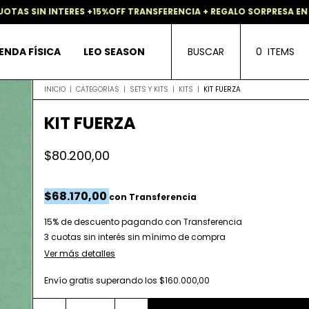
5%OFF TRANSFERENCIA + REGALO SORPRESA EN TODAS LAS COMPRAS
ENDA FÍSICA
LEO SEASON
BUSCAR
0
ITEMS
INICIO
|
CATEGORIAS
|
SETS Y KITS
|
KITS
|
KIT FUERZA
KIT FUERZA
$80.200,00
$68.170,00
con
Transferencia
15% de descuento
pagando con Transferencia
Ver más detalles
Envío gratis
superando los
$160.000,00