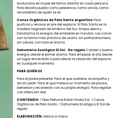
evoluciona en la piel de forma distinta en cada persona.
Para llevarlo puesto como presencia, como ancla, como
recordatorio de quién se es.
Conos Orgánicos de Palo Santo argentino
Para
purificar y renovar el aire del espacio. El Palo Santo es la
madera sagrada de América del Sur: limpia, eleva y
transforma la energía del ambiente en minutos. Los conos
son la forma más práctica de usarlo: sin portasahumerio,
sin ceniza, con todo el aroma.
Sahumerio Ecológico El Sol · De regalo
Calidez y buena
energía desde el primer aroma. Para empezar el día desde
un lugar encendido o para elevar la vibración del espacio
en cualquier momento.
PARA QUIÉN ES
Para el padre presente. Para el que sostiene, acompaña y
da sin pedir. Para el que merece un momento de pausa,
bienestar y reconexión con su propia energía. Para regalar
con intención real.
CONTENIDO:
1 Óleo Perfume Rollón Padre Sol · 1 Conos
Orgánicos de Palo Santo · 1 Sahumerio Ecológico El Sol de
regalo
ELABORACIÓN:
Hecho a mano