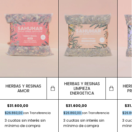
HIERBAS Y RESINAS
HIERBAS Y RESINAS
HIER
LIMPIEZA
AMOR
P
ENERGETICA
$31.600,00
$31.600,00
$31
$26.860,00
con
Transferencia
$26.860,00
con
Transferencia
$26.8