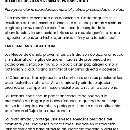
BLEND DE HIERBAS Y RESINAS · PROSPERIDAD
Para potenciar la abundancia material y atraer prosperidad a tu vida.
Esta mezcla fue pensada con conciencia. Cada paquete es el
resultado de una cosecha consciente de cinco plantas y resinas
elegidas por su acción específica sobre la energía de la
abundancia y la prosperidad. No es una mezcla genérica: cada
ingrediente tiene una historia, una tradición y una función real.
LAS PLANTAS Y SU ACCIÓN
Los Flecos de Canela provenientes de India son corteza aromática
y medicinal con siglos de uso en rituales de prosperidad en
tradiciones de todo el mundo. Proporcionan paz, atraen amor y
potencian la abundancia material de forma directa y poderosa.
La Cáscara de Naranja purifica el ambiente con sus propiedades
desinfectantes naturales. Atrae claridad y brinda relajación,
creando un campo luminoso y abierto para recibir lo que viene.
La Hierbabuena tiene un poder ancestral relacionado a la
protección del hogar y la buena fortuna. La quema de sus hojas
activa la energía favorable y protege el espacio de las influencias
que frenan el flujo de la abundancia.
La Ruda limpia y protege. Disuelve las energías pesadas del
ambiente y es una de las plantas más usadas en la tradición
latinoamericana para atraer la abundancia material y abrir los