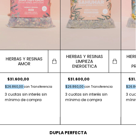
HIERBAS Y RESINAS
HIER
HIERBAS Y RESINAS
LIMPIEZA
AMOR
ENERGETICA
P
$31.600,00
$31.600,00
$31
$26.860,00
con
Transferencia
$26.860,00
con
Transferencia
$26.8
DUPLA PERFECTA