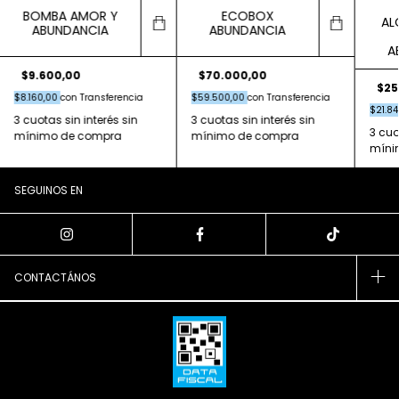
ECOBOX
BOMBA AMOR Y
AL
ABUNDANCIA
ABUNDANCIA
A
$70.000,00
$9.600,00
$25
$59.500,00
con
Transferencia
$8.160,00
con
Transferencia
$21.8
SEGUINOS EN
CONTACTÁNOS