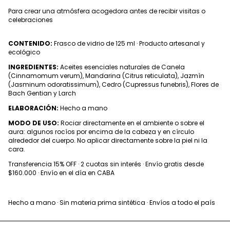
Para crear una atmósfera acogedora antes de recibir visitas o
celebraciones
CONTENIDO:
Frasco de vidrio de 125 ml · Producto artesanal y
ecológico
INGREDIENTES:
Aceites esenciales naturales de Canela
(Cinnamomum verum), Mandarina (Citrus reticulata), Jazmín
(Jasminum odoratissimum), Cedro (Cupressus funebris), Flores de
Bach Gentian y Larch
ELABORACIÓN:
Hecho a mano
MODO DE USO:
Rociar directamente en el ambiente o sobre el
aura: algunos rocíos por encima de la cabeza y en círculo
alrededor del cuerpo. No aplicar directamente sobre la piel ni la
cara.
Transferencia 15% OFF · 2 cuotas sin interés · Envío gratis desde
$160.000 · Envío en el día en CABA
Hecho a mano · Sin materia prima sintética · Envíos a todo el país