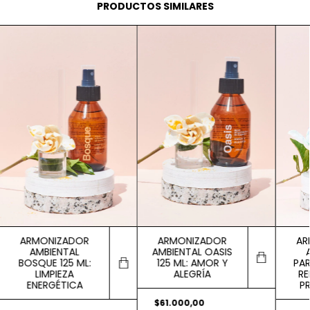
PRODUCTOS SIMILARES
ARMONIZADOR
ARMONIZADOR
AR
AMBIENTAL
AMBIENTAL OASIS
BOSQUE 125 ML:
125 ML: AMOR Y
PAR
LIMPIEZA
ALEGRÍA
RE
ENERGÉTICA
P
$61.000,00