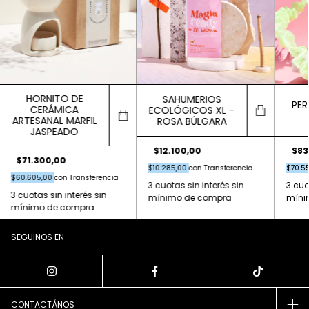
HORNITO DE
SAHUMERIOS
PER
CERÁMICA
ECOLÓGICOS XL -
ARTESANAL MARFIL
ROSA BÚLGARA
JASPEADO
$12.100,00
$83
$71.300,00
$10.285,00
con
Transferencia
$70.5
$60.605,00
con
Transferencia
SEGUINOS EN
CONTACTÁNOS