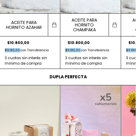
ACEITE PARA
A
ACEITE PARA
HORNITO
HORNITO AZAHAR
CHAMPAKA
$10.800,00
$10.800,00
$10
$9.180,00
con
Transferencia
$9.180,00
con
Transferencia
$9.18
DUPLA PERFECTA