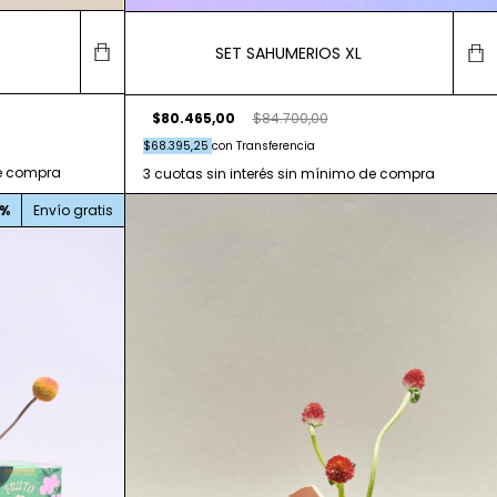
SET SAHUMERIOS XL
$80.465,00
$84.700,00
$68.395,25
con
Transferencia
%
Envío gratis