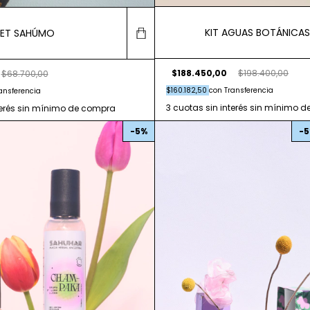
KIT AGUAS BOTÁNICAS
SET SAHÚMO
$188.450,00
$198.400,00
$68.700,00
$160.182,50
con
Transferencia
ansferencia
-
5
%
-
5