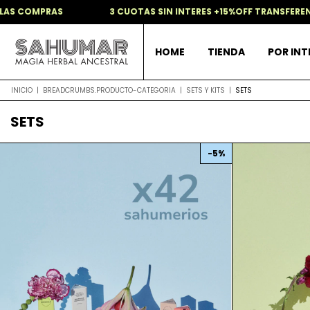
AS
3 CUOTAS SIN INTERES +15%OFF TRANSFERENCIA + REG
HOME
TIENDA
POR IN
INICIO
|
BREADCRUMBS.PRODUCTO-CATEGORIA
|
SETS Y KITS
|
SETS
SETS
-
5
%