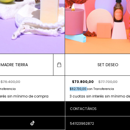
 MADRE TIERRA
SET DESEO
$76.400,00
$73.800,00
$77.700,00
nsferencia
$62.730,00
con
Transferencia
CONTACTÁNOS
541123962872