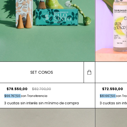
SET CONOS
$72.550,00
$78.550,00
$82.700,00
$61.667,50
con
Tra
$66.767,50
con
Transferencia