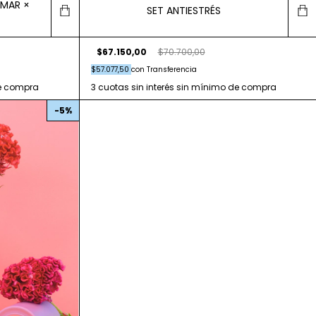
UMAR ×
SET ANTIESTRÉS
$67.150,00
$70.700,00
$57.077,50
con
Transferencia
-
5
%