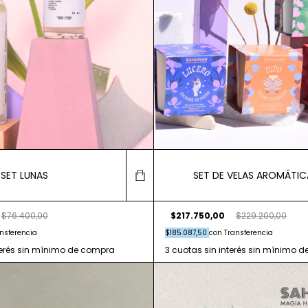
SET LUNAS
SET DE VELAS AROMÁTIC
$76.400,00
$217.750,00
$229.200,00
nsferencia
$185.087,50
con
Transferencia