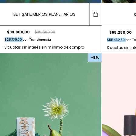
SET SAHUMERIOS PLANETARIOS
$33.800,00
$35.600,00
$65.250,00
$28.730,00
con
Transferencia
$55.462,50
con
Tr
-
5
%