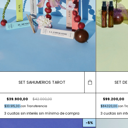
SET SAHUMERIOS TAROT
SET D
$39.900,00
$42.000,00
$99.200,00
$33.915,00
con
Transferencia
$84.320,00
con
Tr
-
5
%