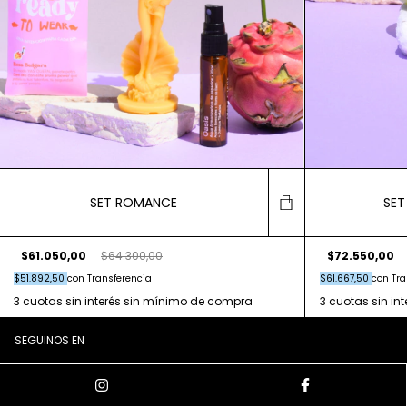
SET ROMANCE
SET
$61.050,00
$64.300,00
$72.550,00
$51.892,50
con
Transferencia
$61.667,50
con
Tra
SEGUINOS EN