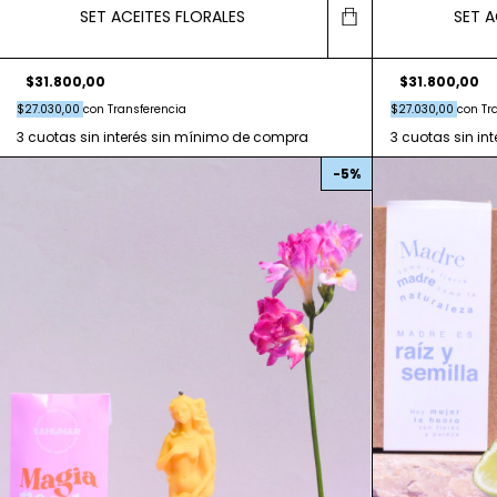
SET ACEITES FLORALES
SET A
$31.800,00
$31.800,00
$27.030,00
con
Transferencia
$27.030,00
con
Tr
-
5
%