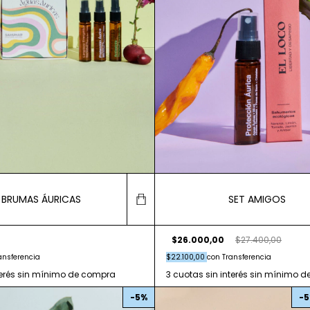
E BRUMAS ÁURICAS
SET AMIGOS
$26.000,00
$27.400,00
ansferencia
$22.100,00
con
Transferencia
-
5
%
-
5