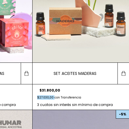
AS
SET ACEITES MADERAS
$31.800,00
$27.030,00
con
Transferencia
-
5
%