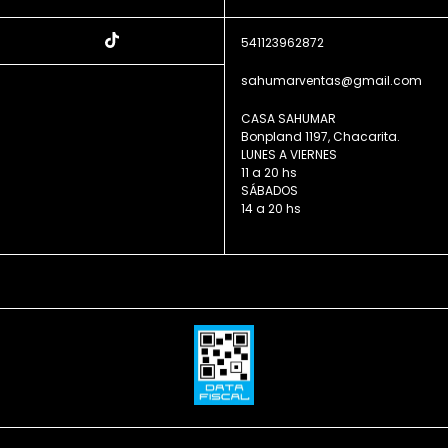
541123962872
sahumarventas@gmail.com
CASA SAHUMAR
Bonpland 1197, Chacarita.
LUNES A VIERNES
11 a 20 hs
SÁBADOS
14 a 20 hs