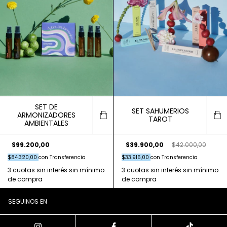
SET DE
SET SAHUMERIOS
ARMONIZADORES
TAROT
AMBIENTALES
$39.900,00
$42.000,00
$99.200,00
$33.915,00
con
Transferencia
$84.320,00
con
Transferencia
SEGUINOS EN